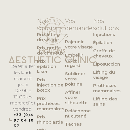
Nos
Vos
Nos
solutions
demande
solutions
Prix lifting
Injections
s
du visage
Rajeunir
Épilation
votre visage
Prix greffe
Greffe de
de cheveux
Embellir
cheveux
votre
Prix
Liposuccion
regard
De 9h à 19h
épilation
laser
Lifting du
les lundi,
Sublimer
visage
mardi et
votre
Prix
poitrine
jeudi
injection de
Prothèses
botox
De 9h à
mammaires
Affiner
13h30 les
votre
Prix
Lifting des
silhouette
mercredi et
prothèses
seins
mammaires
vendredi
Relâcheme
+33 (0)4
nt cutané
Prix
97 04 10
rhinoplastie
Taches
37