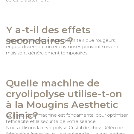
Y a-t-il des effets
secondaires ?
Des effets secondaires mineurs tels que rougeurs,
engourdissement ou ecchymoses peuvent survenir
mais sont généralement temporaires.
Quelle machine de
cryolipolyse utilise-t-on
à la Mougins Aesthetic
Clinic?
Le choix de la machine est fondamental pour optimiser
l’efficacité et la sécurité de votre séance.
Nous utilisons la cryolipolyse Cristal de chez Déléo de
fabrication française, qui est aujourd’hui un des leaders