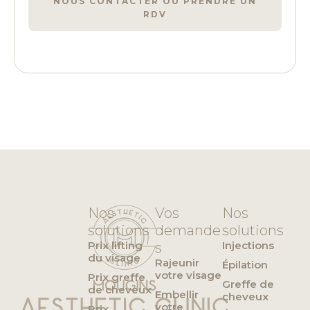
NOUS CONTACTER OU PRENDRE UN
RDV
Nos
Vos
Nos
solutions
demande
solutions
Prix lifting
Injections
s
du visage
Rajeunir
Épilation
votre visage
Prix greffe
Greffe de
de cheveux
Embellir
cheveux
votre
Prix