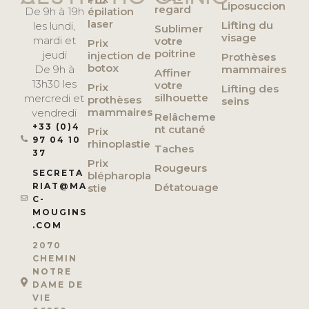
Liposuccion
regard
De 9h à 19h
épilation
laser
Lifting du
les lundi,
Sublimer
visage
mardi et
votre
Prix
poitrine
jeudi
injection de
Prothèses
botox
De 9h à
mammaires
Affiner
13h30 les
votre
Prix
Lifting des
silhouette
mercredi et
prothèses
seins
mammaires
vendredi
Relâcheme
+33 (0)4
nt cutané
Prix
97 04 10
rhinoplastie
Taches
37
Prix
Rougeurs
SECRETA
blépharopla
RIAT@MA
Détatouage
stie
C-
MOUGINS
.COM
2070
CHEMIN
NOTRE
DAME DE
VIE