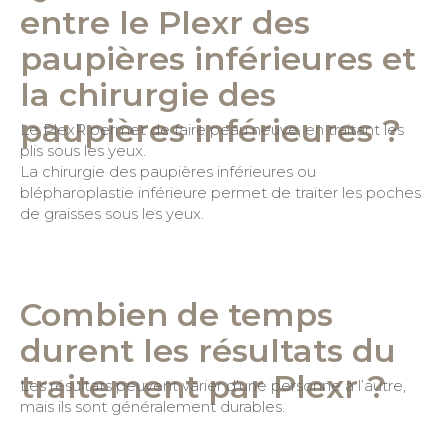
entre le Plexr des
paupières inférieures et
la chirurgie des
paupières inférieures ?
Le PlexR permet de faire peau neuve, en traitant les
plis sous les yeux.
La chirurgie des paupières inférieures ou
blépharoplastie inférieure permet de traiter les poches
de graisses sous les yeux.
Combien de temps
durent les résultats du
traitement par Plexr ?
Les résultats peuvent varier d’une personne à l’autre,
mais ils sont généralement durables.