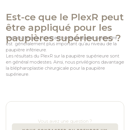
Est-ce que le PlexR peut
être appliqué pour les
paupières supérieures ?
L’excès de peau constaté sur la paupière supérieure
est généralement plus important qu’au niveau de la
paupière inférieure.
Les résultats du PlexR sur la paupière supérieure sont
en général modestes. Ainsi, nous privilégions davantage
la blépharoplastie chirurgicale pour la paupière
supérieure.
Vous avez une question ?