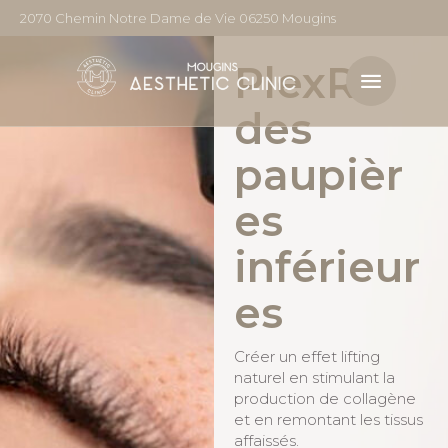
2070 Chemin Notre Dame de Vie 06250 Mougins
PlexR
des
paupièr
es
inférieur
es
Créer un effet lifting
naturel en stimulant la
production de collagène
et en remontant les tissus
affaissés.