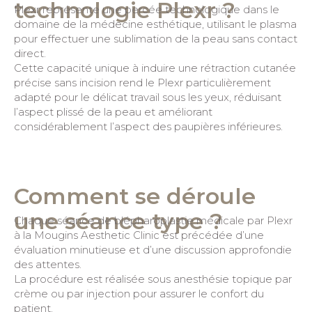
technologie Plexr ?
Plexr représente une percée technologique dans le
domaine de la médecine esthétique, utilisant le plasma
pour effectuer une sublimation de la peau sans contact
direct.
Cette capacité unique à induire une rétraction cutanée
précise sans incision rend le Plexr particulièrement
adapté pour le délicat travail sous les yeux, réduisant
l’aspect plissé de la peau et améliorant
considérablement l’aspect des paupières inférieures.
Comment se déroule
une séance type ?
Chaque séance de blépharoplastie médicale par Plexr
à la Mougins Aesthetic Clinic est précédée d’une
évaluation minutieuse et d’une discussion approfondie
des attentes.
La procédure est réalisée sous anesthésie topique par
crème ou par injection pour assurer le confort du
patient.